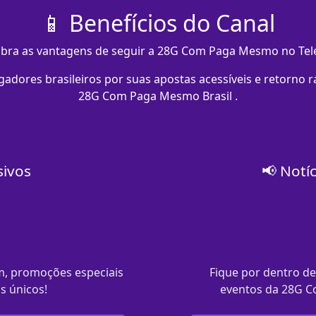
📱 Benefícios do Canal
bra as vantagens de seguir a 28G Com Paga Mesmo no Te
dores brasileiros por suas apostas acessíveis e retorno r
28G Com Paga Mesmo Brasil .
sivos
📢 Notí
m, promoções especiais
Fique por dentro d
s únicos!
eventos da 28G 