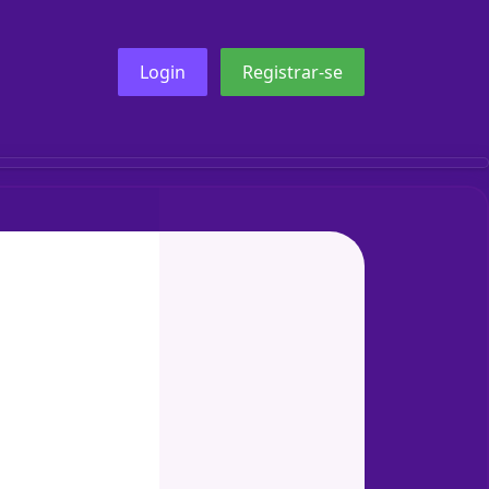
Login
Registrar-se