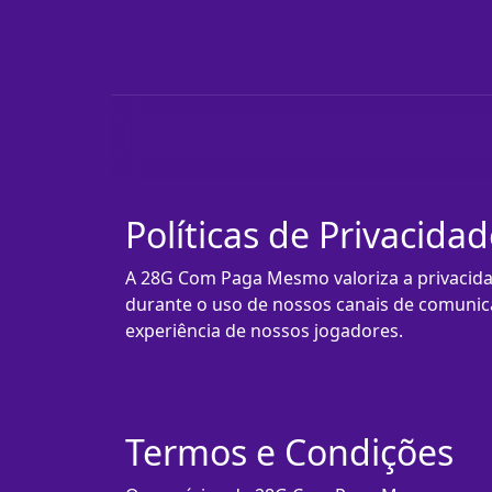
Políticas de Privacida
A 28G Com Paga Mesmo valoriza a privacida
durante o uso de nossos canais de comunica
experiência de nossos jogadores.
Termos e Condições