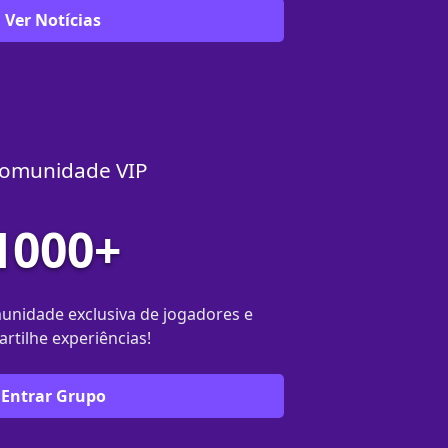
Ver Notícias
Comunidade VIP
1000+
unidade exclusiva de jogadores e
rtilhe experiências!
Entrar Grupo