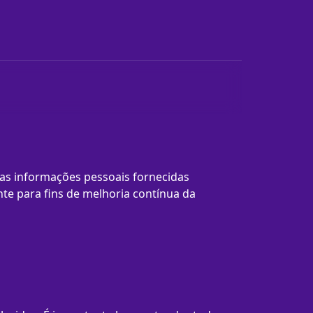
as informações pessoais fornecidas
te para fins de melhoria contínua da