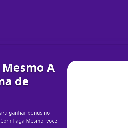
a Mesmo A
ma de
ara ganhar bônus no
G Com Paga Mesmo, você