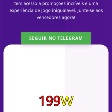
tem acesso a promoções incríveis e uma
experiência de jogo inigualável. Junte-se aos
vencedores agora!
SEGUIR NO TELEGRAM