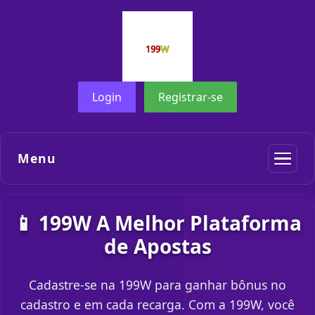
Login
Registrar-se
Menu
📱 199W A Melhor Plataforma
de Apostas
Cadastre-se na 199W para ganhar bônus no
cadastro e em cada recarga. Com a 199W, você