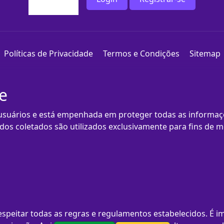
Políticas de Privacidade
Termos e Condições
Sitemap
de
 usuários e está empenhada em proteger todas as informaç
os coletados são utilizados exclusivamente para fins de m
peitar todas as regras e regulamentos estabelecidos. É im