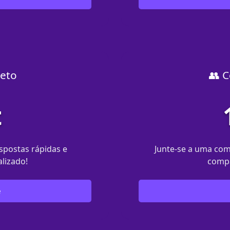
reto
👥 
t
espostas rápidas e
Junte-se a uma com
lizado!
compa
e