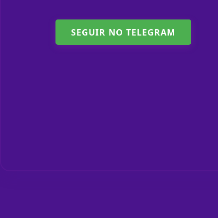
SEGUIR NO TELEGRAM