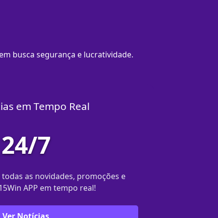
m
em busca segurança e lucratividade.
cias em Tempo Real
24/7
e todas as novidades, promoções e
15Win APP em tempo real!
Ver Notícias