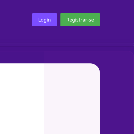
Login
Registrar-se