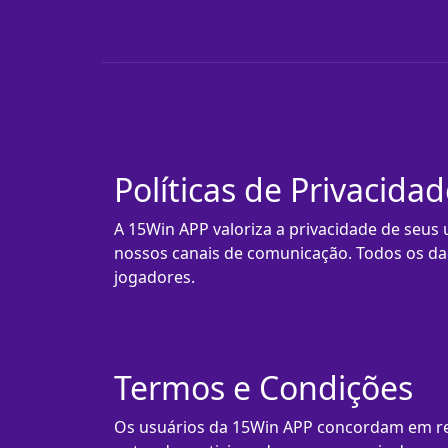
Políticas de Privacida
A 15Win APP valoriza a privacidade de seus
nossos canais de comunicação. Todos os dad
jogadores.
Termos e Condições
Os usuários da 15Win APP concordam em res