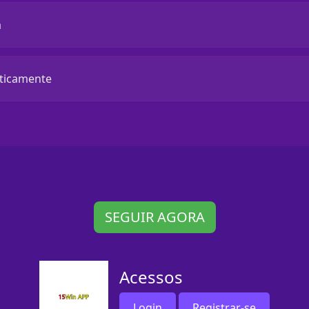
a
aticamente
SEGUIR AGORA
Acessos
Login
Registrar-se