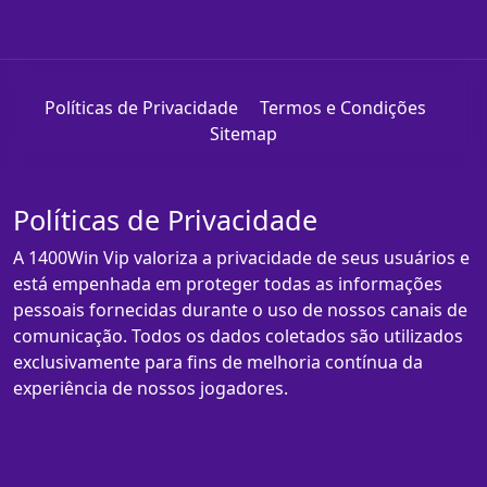
Políticas de Privacidade
Termos e Condições
Sitemap
Políticas de Privacidade
A 1400Win Vip valoriza a privacidade de seus usuários e
está empenhada em proteger todas as informações
pessoais fornecidas durante o uso de nossos canais de
comunicação. Todos os dados coletados são utilizados
exclusivamente para fins de melhoria contínua da
experiência de nossos jogadores.