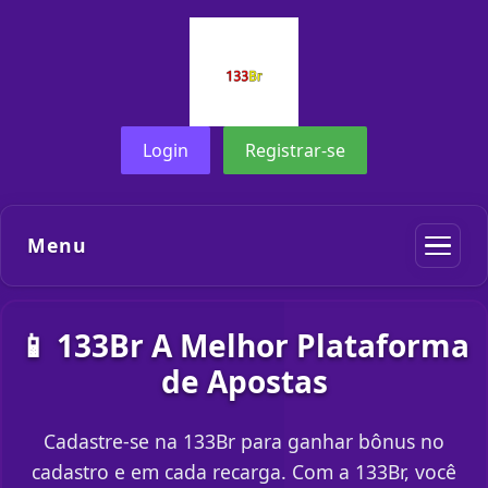
Login
Registrar-se
Menu
📱 133Br A Melhor Plataforma
de Apostas
Cadastre-se na 133Br para ganhar bônus no
cadastro e em cada recarga. Com a 133Br, você