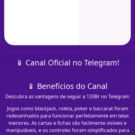
📱 Canal Oficial no Telegram!
📱 Benefícios do Canal
Descubra as vantagens de seguir a 133Br no Telegram
Jogos como blackjack, roleta, poker e baccarat foram
redesenhados para funcionar perfeitamente em telas
menores. As cartas e fichas são facilmente visíveis e
manipuláveis, e os controles foram simplificados para