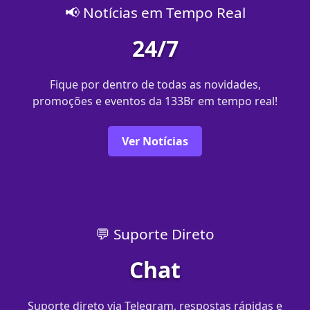
📢 Notícias em Tempo Real
24/7
Fique por dentro de todas as novidades,
promoções e eventos da 133Br em tempo real!
Ver Notícias
💬 Suporte Direto
Chat
Suporte direto via Telegram, respostas rápidas e