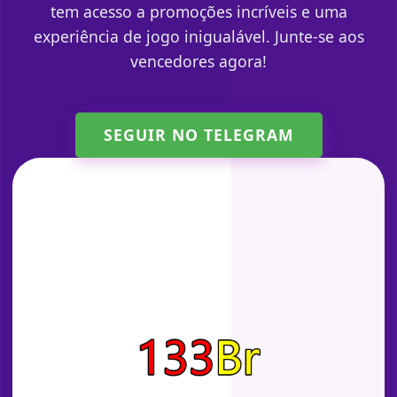
tem acesso a promoções incríveis e uma
experiência de jogo inigualável. Junte-se aos
vencedores agora!
SEGUIR NO TELEGRAM