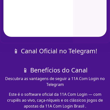
📱 Canal Oficial no Telegram!
📱 Benefícios do Canal
Descubra as vantagens de seguir a 11A Com Login no
Telegram
Este é o software oficial da 11A Com Login — com
crupiês ao vivo, caça-níqueis e os clássicos jogos de
apostas da 11A Com Login Brasil .