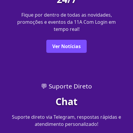
Fique por dentro de todas as novidades,
promoções e eventos da 11A Com Login em
tempo real!
Ver Notícias
💬 Suporte Direto
Chat
Suporte direto via Telegram, respostas rápidas e
atendimento personalizado!