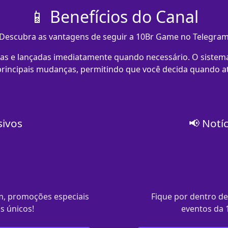
📱 Benefícios do Canal
Descubra as vantagens de seguir a 10Br Game no Telegra
das e lançadas imediatamente quando necessário. O sistema
principais mudanças, permitindo que você decida quando atu
sivos
📢 Notí
m, promoções especiais
Fique por dentro d
s únicos!
eventos da 