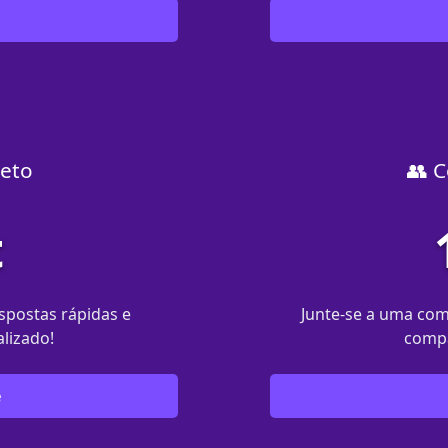
reto
👥 
t
espostas rápidas e
Junte-se a uma com
lizado!
compa
e