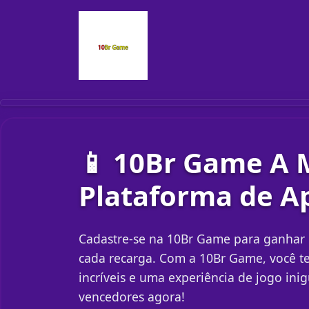
📱 10Br Game A 
Plataforma de A
Cadastre-se na 10Br Game para ganhar
cada recarga. Com a 10Br Game, você 
incríveis e uma experiência de jogo inig
vencedores agora!