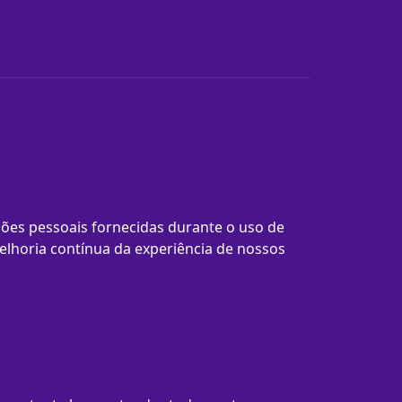
ões pessoais fornecidas durante o uso de
elhoria contínua da experiência de nossos