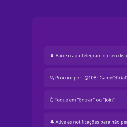
📱 Baixe o app Telegram no seu disp
🔍 Procure por "@10Br GameOficial
👆 Toque em "Entrar" ou "Join"
🔔 Ative as notificações para não p