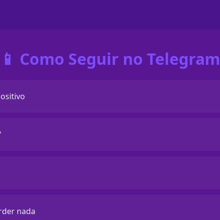
📱 Como Seguir no Telegram
ositivo
"
erder nada