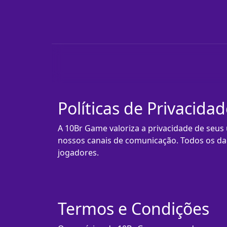
Políticas de Privacida
A 10Br Game valoriza a privacidade de seu
nossos canais de comunicação. Todos os dad
jogadores.
Termos e Condições