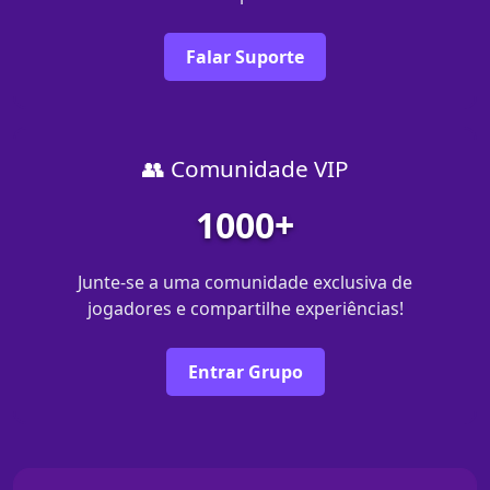
Falar Suporte
👥 Comunidade VIP
1000+
Junte-se a uma comunidade exclusiva de
jogadores e compartilhe experiências!
Entrar Grupo