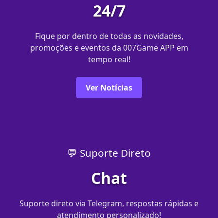
24/7
Fique por dentro de todas as novidades,
promoções e eventos da 007Game APP em
tempo real!
Ver Notícias
💬 Suporte Direto
Chat
Suporte direto via Telegram, respostas rápidas e
atendimento personalizado!