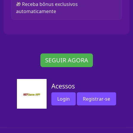
🎁 Receba bônus exclusivos
automaticamente
SEGUIR AGORA
Acessos
Login
Registrar-se